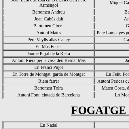
Miquel C
Armengol
Bertomeu Andreu
Ba
Joan
Cabús
dalt
An
Bartomeu Cirera
G
Antoni Mates
Pere
Lampayes
pe
Pere
Veylls
alias
Caney
Ga
En Mas Fuster
Jaume Pujol de la Riera
Antoni Riera per la casa den Bernat Mas
J
En Franci Pujol
En Torre de Montgat,
garda
de Montgat
En Feliu For
Riera
farrer
Antoni
Pericas
qu
Bertomeu
Tolra
Mateu Costa, d
Antoni Font,
ciutada
de Barcelona
Lo Mon
FOGATGE 
En Nadal