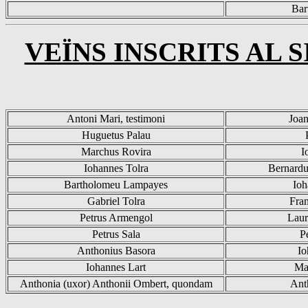
Bar
VEÏNS INSCRITS AL 
Antoni
Mari
, testimoni
Joan
Huguetus
Palau
Marchus
Rovira
I
Iohannes
Tolra
Bernardu
Bartholomeu
Lampayes
Ioh
Gabriel
Tolra
Fran
Petrus
Armengol
Laur
Petrus
Sala
P
Anthonius
Basora
Io
Iohannes
Lart
Ma
Anthonia
(
uxor
)
Anthonii
Ombert
,
quondam
Ant