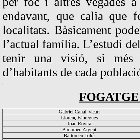
per foc i altres vegades a
endavant, que calia que fo
localitats. Bàsicament pod
l’actual família. L’estudi d
tenir una visió, si mé
d’habitants de cada població
FOGATGE 
Gabriel Canal, vicari
Llorenç Fàbregues
Joan Rovira
Bartomeu Argent
Bartomeu
Tolrà