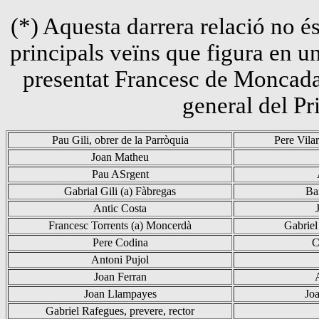
(*) Aquesta darrera relació no és
principals veïns que figura en un
presentat Francesc de Moncada
general del Pr
Pau Gili, obrer de la Parròquia
Pere Vilar
Joan Matheu
Pau
ASrgent
Gabrial
Gili (a) Fàbregas
Ba
Antic Costa
Francesc Torrents (a)
Moncerdà
Gabriel
Pere Codina
C
Antoni Pujol
Joan Ferran
Joan
Llampayes
Joa
Gabriel Rafegues, prevere, rector