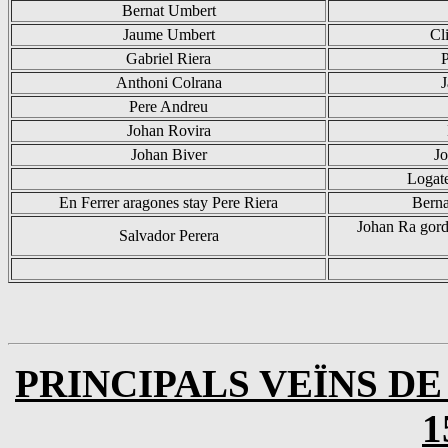
Bernat
Umbert
Jaume
Umbert
Cl
Gabriel Riera
P
Anthoni
Colrana
J
Pere Andreu
Johan
Rovira
Johan
Biver
J
Logat
En Ferrer
aragones
stay
Pere Riera
Berna
Johan
Ra
gord
Salvador Perera
PRINCIPALS VEÏNS DE 
1