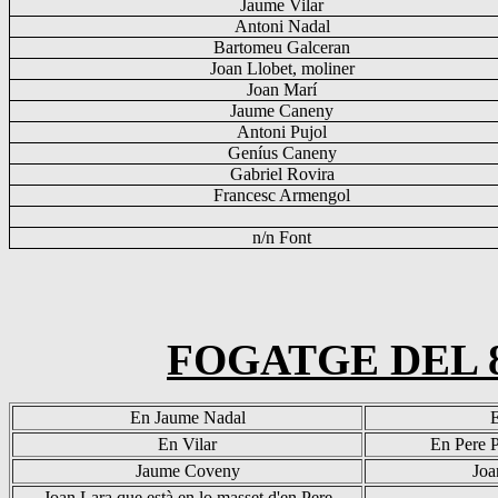
Jaume Vilar
Antoni Nadal
Bartomeu Galceran
Joan Llobet, moliner
Joan Marí
Jaume
Caneny
Antoni Pujol
Geníus
Caneny
Gabriel Rovira
Francesc Armengol
n/n Font
FOGATGE DEL 8
En Jaume Nadal
E
En Vilar
En Pere P
Jaume
Coveny
Jo
Joan Lara que està en lo
masset
d'en Pere