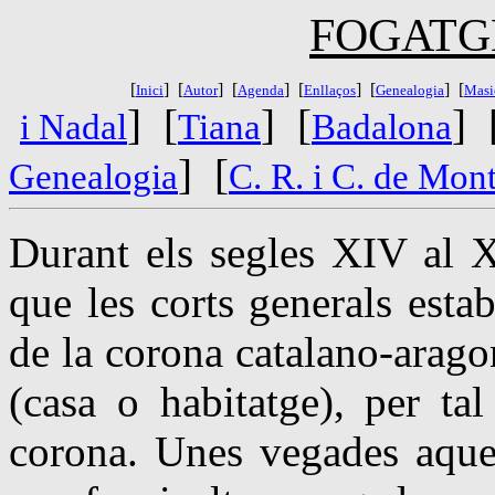
FOGATG
[
]
[
]
[
]
[
]
[
]
[
Inici
Autor
Agenda
Enllaços
Genealogia
Masi
]
[
]
[
]
i Nadal
Tiana
Badalona
]
[
Genealogia
C. R. i C. de Mon
Durant els segles XIV al X
que les corts generals esta
de la corona
catalano-arago
(casa o habitatge), per ta
corona. Unes vegades aques